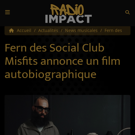
Accueil
Accueil
Actualités
News musicales
Fern des Social Club Misfits annonce un film autobiographique
Fern des Social Club
Radio
Misfits annonce un film
Écoute
autobiographique
Appli IMPACT
Titres diffusés
Top 10
Emissions
Top Track