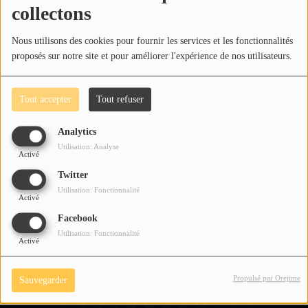
collectons
!
Cadeau
Nous utilisons des cookies pour fournir les services et les fonctionnalités
Contact
proposés sur notre site et pour améliorer l'expérience de nos utilisateurs.
Tout accepter
Tout refuser
Analytics
Utilisation: Analyse
Activé
Twitter
Utilisation: Fonctionnalité
Activé
Facebook
Utilisation: Fonctionnalité
Activé
Propulsé par Orejime
Sauvegarder
Voir aussi