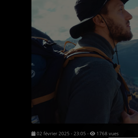
Musique
Actualités
Agenda
Médias
Clips Vidéo
Participe
Soutenir Impact
Mur des kiffs
Dédicaces audio
02 février 2025 - 23:05
-
1768 vues