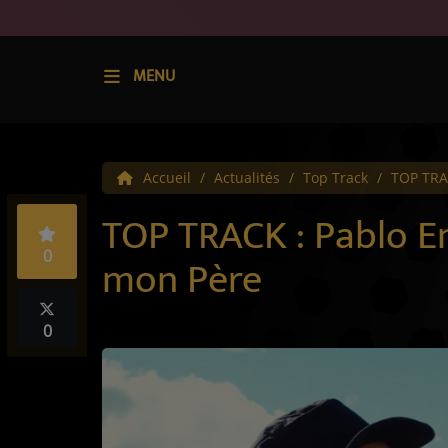
MENU
Accueil
Accueil
Actualités
Top Track
TOP TRA
Radio
TOP TRACK : Pablo E
Écoute
0
mon Père
Appli IMPACT
Titres diffusés
0
Top 10
Emissions
Top Track