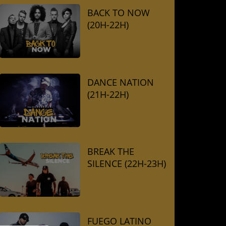
BACK TO NOW
(20H-22H)
DANCE NATION
(21H-22H)
BREAK THE
SILENCE (22H-23H)
FUEGO LATINO