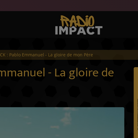
CK : Pablo Emmanuel - La gloire de mon Père
mmanuel - La gloire de