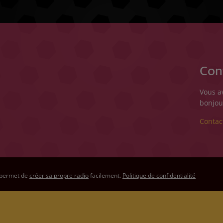
Con
Vous a
bonjou
Contac
 permet de
créer sa propre radio
facilement.
Politique de confidentialité