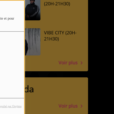
(20H-21H30)
ite et pour
VIBE CITY (20H-
21H30)
Voir plus
Agenda
Voir plus
opulsé par Orejime