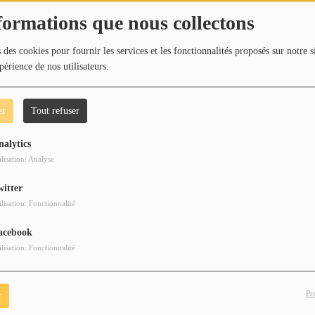
formations que nous collectons
le de Pablo Emmanuel - Le TOP TRACK de cette semaine sur
 des cookies pour fournir les services et les fonctionnalités proposés sur notre s
périence de nos utilisateurs.
er
Tout refuser
nalytics
ilisation: Analyse
witter
ilisation: Fonctionnalité
acebook
ilisation: Fonctionnalité
Pr
r