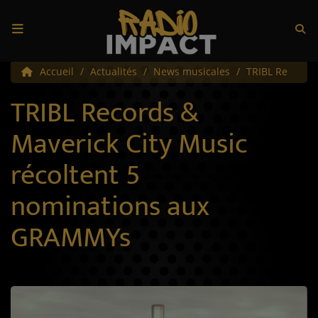
Accueil
Accueil
Actualités
News musicales
TRIBL Records & Maverick City Music récoltent 5 nominations aux GRAMMYs
TRIBL Records &
Radio
Maverick City Music
Écoute
récoltent 5
Appli IMPACT
nominations aux
Titres diffusés
GRAMMYs
Top 10
Emissions
Top Track