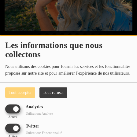
Musique
Actualités
Agenda
11 mai 2025 - 22:05
-
1675 vues
Les informations que nous
collectons
Médias
Découvre "Healing", le nouveau single de Hope Harding qui
nous parle avec authenticité du combat contre la dépression -
Clips Vidéo
Nous utilisons des cookies pour fournir les services et les fonctionnalités
Le TOP TRACK de cette semaine sur Impact.
proposés sur notre site et pour améliorer l'expérience de nos utilisateurs.
Participe
Voir aussi
Tout accepter
Tout refuser
Soutenir Impact
Analytics
Mur des kiffs
Utilisation: Analyse
Activé
Dédicaces audio
Twitter
Utilisation: Fonctionnalité
Activé